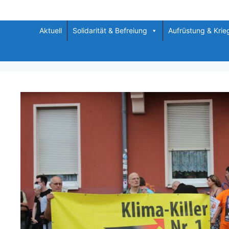
Zum
Inhalt
springen
Aktuell
Solidarität & Befreiung
Aufrüstung & Krie