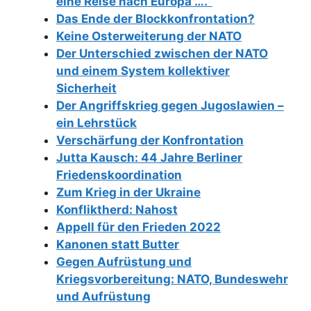
eine Reise nach Europa ….“
Das Ende der Blockkonfrontation?
Keine Osterweiterung der NATO
Der Unterschied zwischen der NATO
und einem System kollektiver
Sicherheit
Der Angriffskrieg gegen Jugoslawien –
ein Lehrstück
Verschärfung der Konfrontation
Jutta Kausch: 44 Jahre Berliner
Friedenskoordination
Zum Krieg in der Ukraine
Konfliktherd: Nahost
Appell für den Frieden 2022
Kanonen statt Butter
Gegen Aufrüstung und
Kriegsvorbereitung: NATO, Bundeswehr
und Aufrüstung