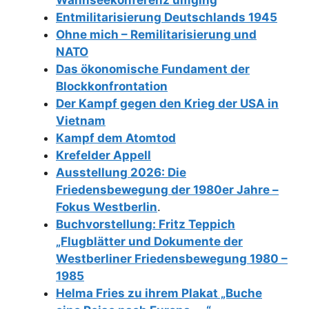
Wannseekonferenz umging
Entmilitarisierung Deutschlands 1945
Ohne mich – Remilitarisierung und
NATO
Das ökonomische Fundament der
Blockkonfrontation
Der Kampf gegen den Krieg der USA in
Vietnam
Kampf dem Atomtod
Krefelder Appell
Ausstellung 2026: Die
Friedensbewegung der 1980er Jahre –
Fokus Westberlin
.
Buchvorstellung: Fritz Teppich
„Flugblätter und Dokumente der
Westberliner Friedensbewegung 1980 –
1985
Helma Fries zu ihrem Plakat „Buche