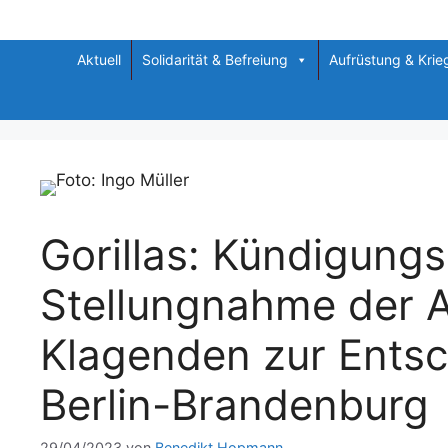
Zum
Inhalt
springen
Aktuell
Solidarität & Befreiung
Aufrüstung & Krie
Gorillas: Kündigung
Stellungnahme der 
Klagenden zur Ents
Berlin-Brandenburg
29/04/2023
von
Benedikt Hopmann