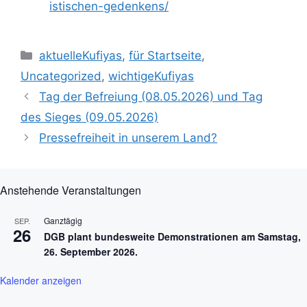
istischen-gedenkens/
Kategorien
aktuelleKufiyas
,
für Startseite
,
Uncategorized
,
wichtigeKufiyas
Tag der Befreiung (08.05.2026) und Tag
des Sieges (09.05.2026)
Pressefreiheit in unserem Land?
Anstehende Veranstaltungen
Ganztägig
SEP.
26
DGB plant bundesweite Demonstrationen am Samstag,
26. September 2026.
Kalender anzeigen