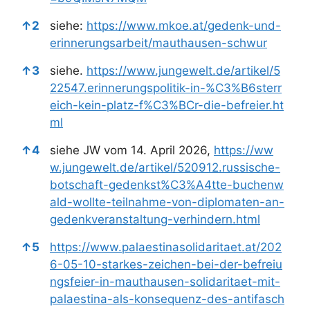
↑
2
siehe:
https://www.mkoe.at/gedenk-und-
erinnerungsarbeit/mauthausen-schwur
↑
3
siehe.
https://www.jungewelt.de/artikel/5
22547.erinnerungspolitik-in-%C3%B6sterr
eich-kein-platz-f%C3%BCr-die-befreier.ht
ml
↑
4
siehe JW vom 14. April 2026,
https://ww
w.jungewelt.de/artikel/520912.russische-
botschaft-gedenkst%C3%A4tte-buchenw
ald-wollte-teilnahme-von-diplomaten-an-
gedenkveranstaltung-verhindern.html
↑
5
https://www.palaestinasolidaritaet.at/202
6-05-10-starkes-zeichen-bei-der-befreiu
ngsfeier-in-mauthausen-solidaritaet-mit-
palaestina-als-konsequenz-des-antifasch