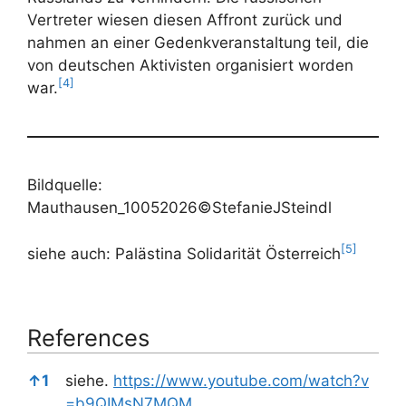
Vertreter wiesen diesen Affront zurück und
nahmen an einer Gedenkveranstaltung teil, die
von deutschen Aktivisten organisiert worden
[4]
war.
Bildquelle:
Mauthausen_10052026©StefanieJSteindl
[5]
siehe auch: Palästina Solidarität Österreich
References
References
↑
1
siehe.
https://www.youtube.com/watch?v
=b9QIMsN7MQM