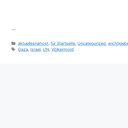
…
Kategorien
aktuellesnahost
,
für Startseite
,
Uncategorized
,
wichtigeb
Schlagwörter
Gaza
,
Israel
,
UN
,
Völkermord